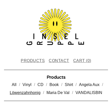
PRODUCTS
CONTACT
CART (
0
)
Products
All
Vinyl
CD
Book
Shirt
Angela Aux
Löwenzahnhonig
Maria De Val
VANDALISBIN