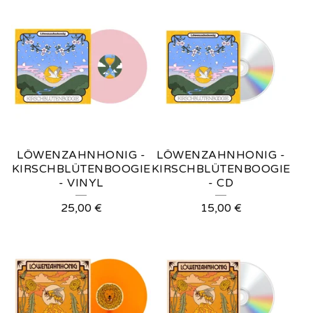
L
Ö
W
E
N
Z
A
LÖWENZAHNHONIG -
LÖWENZAHNHONIG -
H
KIRSCHBLÜTENBOOGIE
KIRSCHBLÜTENBOOGIE
- VINYL
- CD
N
25,00
€
15,00
€
H
O
N
I
G